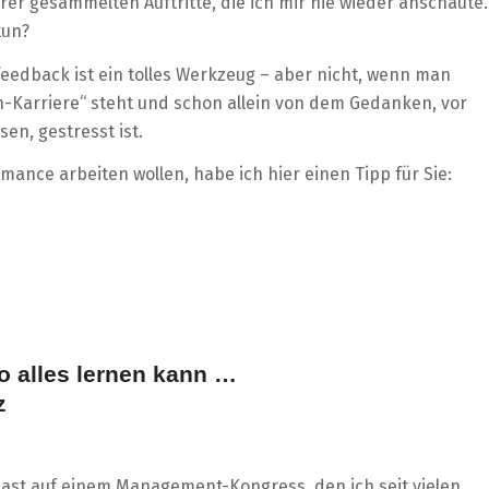
rer gesammelten Auftritte, die ich mir nie wieder anschaute.
tun?
feedback ist ein tolles Werkzeug – aber nicht, wenn man
-Karriere“ steht und schon allein von dem Gedanken, vor
n, gestresst ist.
ance arbeiten wollen, habe ich hier einen Tipp für Sie:
 alles lernen kann …
z
ast auf einem Management-Kongress, den ich seit vielen