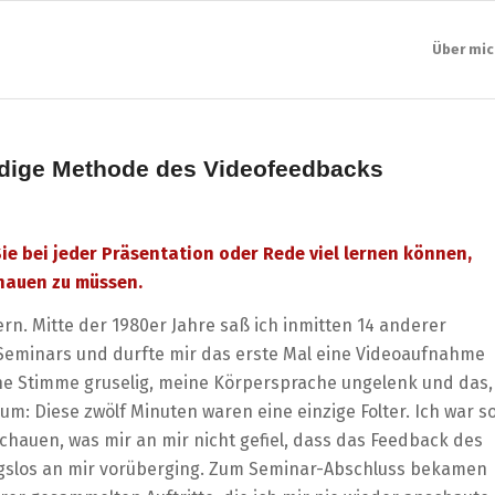
Über mic
rdige Methode des Videofeedbacks
ie bei jeder Präsentation oder Rede viel lernen können,
chauen zu müssen.
stern. Mitte der 1980er Jahre saß ich inmitten 14 anderer
Seminars und durfte mir das erste Mal eine Videoaufnahme
ne Stimme gruselig, meine Körpersprache ungelenk und das,
rzum: Diese zwölf Minuten waren eine einzige Folter. Ich war s
 schauen, was mir an mir nicht gefiel, dass das Feedback des
gslos an mir vorüberging. Zum Seminar-Abschluss bekamen