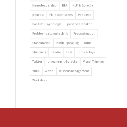
Neuroleadership
NLP
NLP & Sprache
pencast
Philosophisches
Podcasts
Positive Psychologie
positives-Denken
Problemloesungstechnik
Procrastination
Präsentation
Public Speaking
Ritual
Stimmung
Studie
test
Tools & Toys
Twitter
Umgang-mit-Sprache
Visual Thinking
VUKA
Werte
Wissensmanagement
Workshop