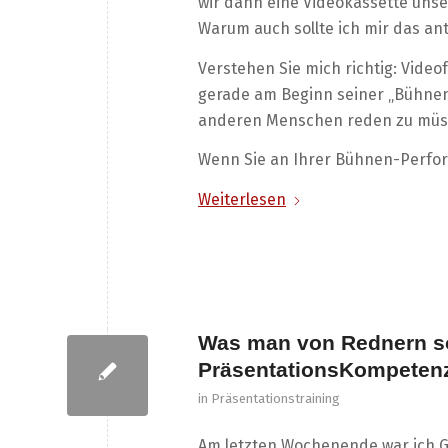
wir dann eine Videokassette unse
Warum auch sollte ich mir das an
Verstehen Sie mich richtig: Video
gerade am Beginn seiner „Bühnen
anderen Menschen reden zu müsse
Wenn Sie an Ihrer Bühnen-Perform
Weiterlesen
Was man von Rednern so
PräsentationsKompeten
in
Präsentationstraining
Am letzten Wochenende war ich G