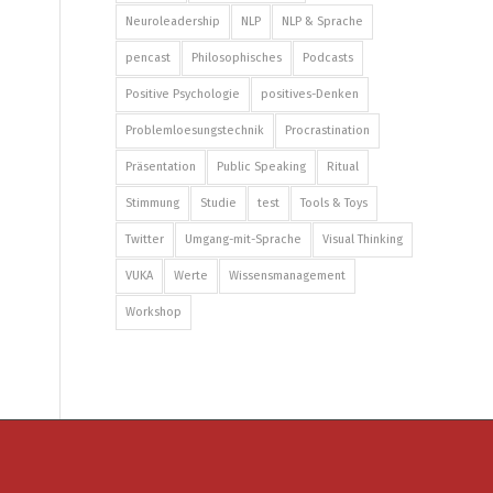
Neuroleadership
NLP
NLP & Sprache
pencast
Philosophisches
Podcasts
Positive Psychologie
positives-Denken
Problemloesungstechnik
Procrastination
Präsentation
Public Speaking
Ritual
Stimmung
Studie
test
Tools & Toys
Twitter
Umgang-mit-Sprache
Visual Thinking
VUKA
Werte
Wissensmanagement
Workshop