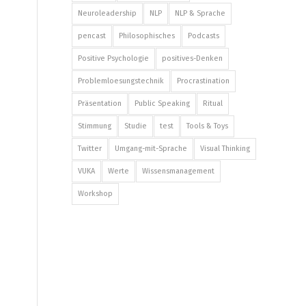
Neuroleadership
NLP
NLP & Sprache
pencast
Philosophisches
Podcasts
Positive Psychologie
positives-Denken
Problemloesungstechnik
Procrastination
Präsentation
Public Speaking
Ritual
Stimmung
Studie
test
Tools & Toys
Twitter
Umgang-mit-Sprache
Visual Thinking
VUKA
Werte
Wissensmanagement
Workshop