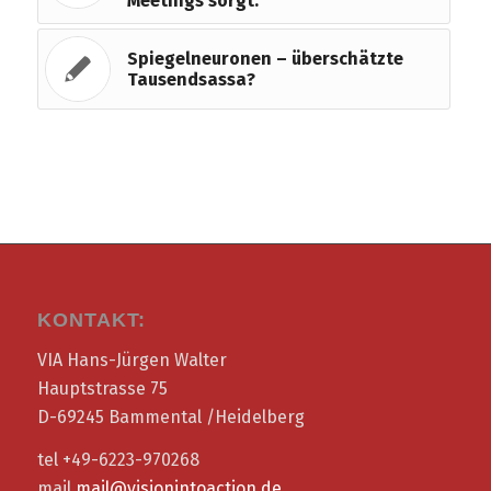
Meetings sorgt.
Spiegelneuronen – überschätzte
Tausendsassa?
KONTAKT:
VIA Hans-Jürgen Walter
Hauptstrasse 75
D-69245 Bammental /Heidelberg
tel +49-6223-970268
mail
mail@visionintoaction.de