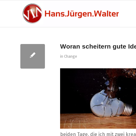
Woran scheitern gute Id
in
Change
beiden Tage, die ich mit zwei kr