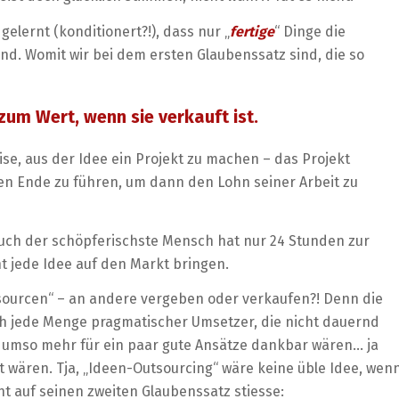
gelernt (konditionert?!), dass nur „
fertige
“ Dinge die
nd. Womit wir bei dem ersten Glaubenssatz sind, die so
zum Wert, wenn sie verkauft ist.
ise, aus der Idee ein Projekt zu machen – das Projekt
en Ende zu führen, um dann den Lohn seiner Arbeit zu
auch der schöpferischste Mensch hat nur 24 Stunden zur
 jede Idee auf den Markt bringen.
tsourcen“ – an andere vergeben oder verkaufen?! Denn die
auch jede Menge pragmatischer Umsetzer, die nicht dauernd
er umso mehr für ein paar gute Ansätze dankbar wären… ja
it wären. Tja, „Ideen-Outsourcing“ wäre keine üble Idee, wen
ht auf seinen zweiten Glaubenssatz stiesse: