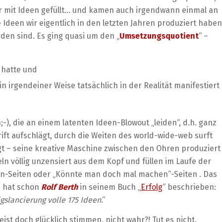
er mit Ideen gefüllt… und kamen auch irgendwann einmal an
e Ideen wir eigentlich in den letzten Jahren produziert haben
den sind. Es ging quasi um den „
Umsetzungsquotient
“ –
 hatte und
in irgendeiner Weise tatsächlich in der Realität manifestiert
;-), die an einem latenten Ideen-Blowout „leiden“, d.h. ganz
hrift aufschlägt, durch die Weiten des world-wide-web surft
gt – seine kreative Maschine zwischen den Ohren produziert
ln völlig unzensiert aus dem Kopf und füllen im Laufe der
in-Seiten oder „Könnte man doch mal machen“-Seiten . Das
e hat schon
Rolf Berth
in seinem Buch „
Erfolg
“ beschrieben:
lgslancierung volle 175 Ideen
.“
ist doch glücklich stimmen, nicht wahr?! Tut es nicht.