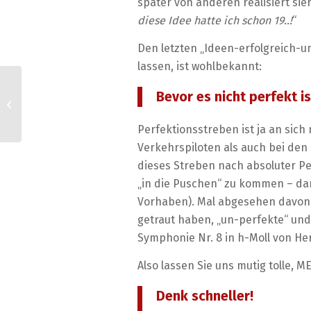
später von anderen realisiert sie
diese Idee hatte ich schon 19..!
“
Den letzten „Ideen-erfolgreich-
lassen, ist wohlbekannt:
Bevor es nicht perfekt is
Coach, Trainer, Berater – wer bin ich
und falls ja wieviele?
Perfektionsstreben ist ja an sich
Verkehrspiloten als auch bei d
dieses Streben nach absoluter Pe
„in die Puschen“ zu kommen – dann
Vorhaben). Mal abgesehen davon,
getraut haben, „un-perfekte“ und 
Symphonie Nr. 8 in h-Moll von He
Also lassen Sie uns mutig tolle, 
Denk schneller!