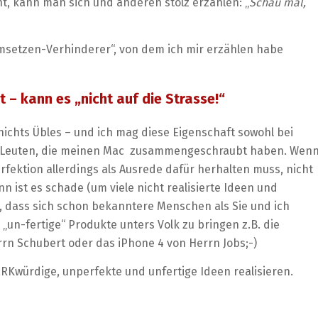
ht, kann man sich und anderen stolz erzählen: „
Schau mal,
umsetzen-Verhinderer“, von dem ich mir erzählen habe
t – kann es „nicht auf die Strasse!“
 nichts Übles – und ich mag diese Eigenschaft sowohl bei
en Leuten, die meinen Mac zusammengeschraubt haben. Wen
rfektion allerdings als Ausrede dafür herhalten muss, nicht
 ist es schade (um viele nicht realisierte Ideen und
 dass sich schon bekanntere Menschen als Sie und ich
„un-fertige“ Produkte unters Volk zu bringen z.B. die
rrn Schubert oder das iPhone 4 von Herrn Jobs;-)
MERKwürdige, unperfekte und unfertige Ideen realisieren.