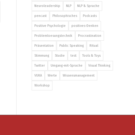
Neuroleadership
NLP
NLP & Sprache
pencast
Philosophisches
Podcasts
Positive Psychologie
positives-Denken
Problemloesungstechnik
Procrastination
Präsentation
Public Speaking
Ritual
Stimmung
Studie
test
Tools & Toys
Twitter
Umgang-mit-Sprache
Visual Thinking
VUKA
Werte
Wissensmanagement
Workshop