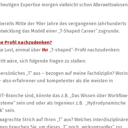
 heutigen Expertise morgen vielleicht schon Allerweltswissen
 bereits Mitte der 90er Jahre des vergangenen Jahrhunderts
ntwicklung das Modell einer „T-Shaped Career“ zugrunde.
ne Profil nachzudenken?
 ja Lust, einmal über
Ihr
„T-shaped“-Profil nachzudenken:
itt wäre, sich folgende Fragen zu stellen:
persönliches „T“ aus – bezogen auf meine Fachdiziplin? Worin
 – also erfahrener und kompetenter als die meisten in
 IT-Branche sind, könnte das z.B. „Das Wissen über Workflow
teme“ sein und oder als Ingenieur z.B. „Hydrodynamische
k“ sein.
aagrechte Strich auf Ihren „T“ aus? Welches interdisziplinäre
en brauchen Sie, um dieses „T“ noch „wirkungsvoller“ zur