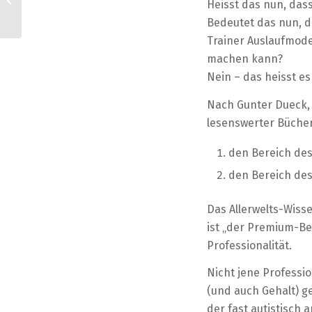
Heisst das nun, das
EmotionsManagement
Bedeutet das nun, d
Trainer Auslaufmodel
machen kann?
Nein – das heisst es
Nach Gunter Dueck, 
lesenswerter Bücher
den Bereich de
den Bereich de
Das Allerwelts-Wiss
ist „der Premium-Be
Professionalität.
Nicht jene Professi
(und auch Gehalt) 
der fast autistisch