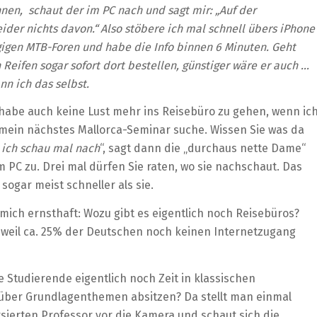
en, schaut der im PC nach und sagt mir: „Auf der
eider nichts davon.“ Also stöbere ich mal schnell übers iPhone
gigen MTB-Foren und habe die Info binnen 6 Minuten. Geht
 Reifen sogar sofort dort bestellen, günstiger wäre er auch …
nn ich das selbst.
 habe auch keine Lust mehr ins Reisebüro zu gehen, wenn ic
r mein nächstes Mallorca-Seminar suche. Wissen Sie was da
ich schau mal nach
“, sagt dann die „durchaus nette Dame“
 PC zu. Drei mal dürfen Sie raten, wo sie nachschaut. Das
sogar meist schneller als sie.
mich ernsthaft: Wozu gibt es eigentlich noch Reisebüros?
weil ca. 25% der Deutschen noch keinen Internetzugang
Studierende eigentlich noch Zeit in klassischen
über Grundlagenthemen absitzen? Da stellt man einmal
rsierten Professor vor die Kamera und schaut sich die