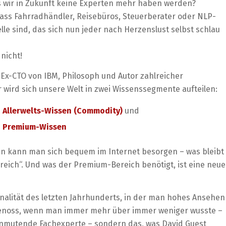
s wir in Zukunft keine Experten mehr haben werden?
ass Fahrradhändler, Reisebüros, Steuerberater oder NLP-
le sind, das sich nun jeder nach Herzenslust selbst schlau
 nicht!
Ex-CTO von IBM, Philosoph und Autor zahlreicher
 wird sich unsere Welt in zwei Wissenssegmente aufteilen:
s
Allerwelts-Wissen (Commodity)
und
s
Premium-Wissen
en kann man sich bequem im Internet besorgen – was bleibt
reich“. Und was der Premium-Bereich benötigt, ist eine neue
onalität des letzten Jahrhunderts, in der man hohes Ansehen
genoss, wenn man immer mehr über immer weniger wusste –
 anmutende Fachexperte – sondern das, was David Guest