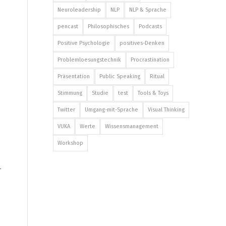
Neuroleadership
NLP
NLP & Sprache
pencast
Philosophisches
Podcasts
Positive Psychologie
positives-Denken
Problemloesungstechnik
Procrastination
Präsentation
Public Speaking
Ritual
Stimmung
Studie
test
Tools & Toys
Twitter
Umgang-mit-Sprache
Visual Thinking
VUKA
Werte
Wissensmanagement
Workshop
-