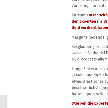
Vorlesung dann über
Kurzum:
Unser schö
den Experten ihr Br
Geld verdient habe
Mal ganz nebenbei gi
Sie glauben gar nic
wieviel z.B. über N
NLP-Podcasts allema
Lange Zeit war es vö
wissen, und damit k
etwas drastischer a
beschwerlich Zugang
hatten, quasi volla
AK076 Strategien für
Sterben die Expert
ein konstruktives