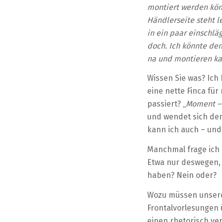
montiert werden könn
Händlerseite steht l
in ein paar einschlä
doch. Ich könnte den
na und montieren ka
Wissen Sie was? Ich
eine nette Finca fü
passiert? „
Moment – 
und wendet sich dem
kann ich auch – und 
Manchmal frage ich 
Etwa nur deswegen, 
haben? Nein oder?
Wozu müssen unsere 
Frontalvorlesungen 
einen rhetorisch ve