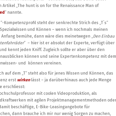
 Artikel „The hunt is on for the Renaissance Man of
ed
“ nannte.
“-Kompetenzprofil steht der senkrechte Strich des „T´s“
n Spezialwissen und Können – wenn ich nochmals meinen
 Anfang bemühe, dann wäre dies meinetwegen „
Den Einbau
stenfahrräder
“ – hier ist er absolut der Experte, verfügt über
und kennt jeden Kniff. Zugleich sollte er aber über den
hinausblicken können und seine Expertenkompetenz mit de
tenwissen- und können vereinen.
ch auf dem „T“ steht also für jenes Wissen und Können, das
enz erst
wirken
lässt – ja darüberhinaus auch jede Menge
e erschliesst:
ochschulprofessor mit coolen Videoproduktion, als
Windkraftwerken mit agilen Projektmanagementmethoden ode
damit beschäftige, E-Bike-Leasingangebote für
hen, dann brauche ich mir nur wenig Sorgen zu machen,