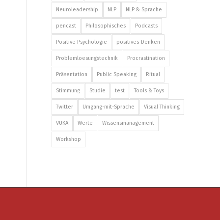
Neuroleadership
NLP
NLP & Sprache
pencast
Philosophisches
Podcasts
Positive Psychologie
positives-Denken
Problemloesungstechnik
Procrastination
Präsentation
Public Speaking
Ritual
Stimmung
Studie
test
Tools & Toys
Twitter
Umgang-mit-Sprache
Visual Thinking
VUKA
Werte
Wissensmanagement
Workshop