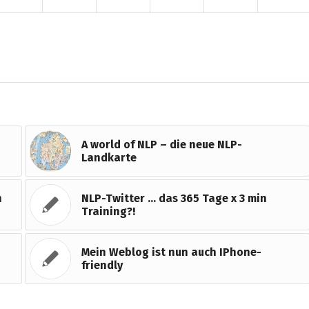
A world of NLP – die neue NLP-
Landkarte
n
NLP-Twitter … das 365 Tage x 3 min
Training?!
Mein Weblog ist nun auch IPhone-
friendly