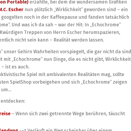
ion Portable)
erzählte, bei dem die wundersamen Grafiken
M.C. Escher
nun plötzlich „Wirklichkeit“ geworden sind – ein
 googelten noch in der Kaffeepause und fanden tatsächlich
me“. Und was ich da sah – war der Hit: In „Echochrome“
RKwürdigen Treppen von Herrn Escher herumspazieren,
tlich nicht sein kann – Realität werden lassen.
unser Gehirn Wahrheiten vorspiegelt, die gar nicht da sin
t mit „Echochrome“ nun Dinge, die es nicht gibt, Wirklichkeit
– ist es auch.
tivistische Spiel mit ambivalenten Realitäten mag, sollte
sten SpielShop vorbeigehen und sich „Echochrome“ zeigen
, um…
 entdecken:
reise
– Wenn sich zwei getrennte Wege berühren, täuscht
nlandung
-¬† Verläuft ein Weg scheinbar über einem