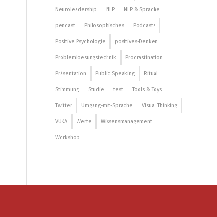
Neuroleadership
NLP
NLP & Sprache
pencast
Philosophisches
Podcasts
Positive Psychologie
positives-Denken
Problemloesungstechnik
Procrastination
Präsentation
Public Speaking
Ritual
Stimmung
Studie
test
Tools & Toys
Twitter
Umgang-mit-Sprache
Visual Thinking
VUKA
Werte
Wissensmanagement
Workshop